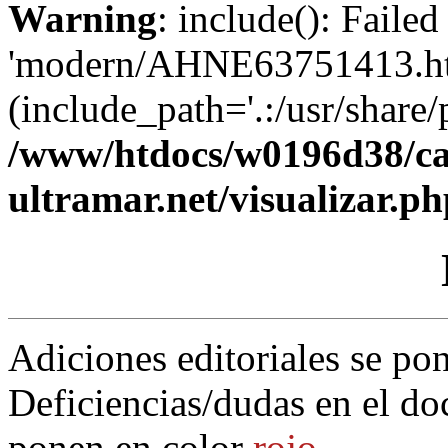
Warning
: include(): Faile
'modern/AHNE63751413.htm
(include_path='.:/usr/share/p
/www/htdocs/w0196d38/ca
ultramar.net/visualizar.p
Adiciones editoriales se po
Deficiencias/dudas en el do
ponen en color
rojo
.