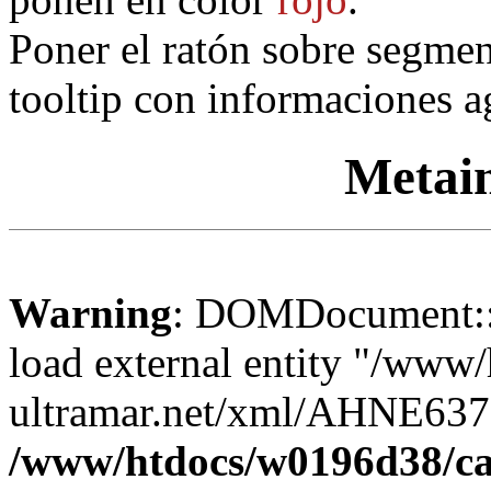
Poner el ratón sobre segmen
tooltip con informaciones a
Metai
Warning
: DOMDocument::lo
load external entity "/www
ultramar.net/xml/AHNE637
/www/htdocs/w0196d38/ca