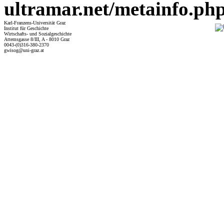
ultramar.net/metainfo.ph
Karl-Franzens-Universität Graz
Institut für Geschichte
Wirtschafts- und Sozialgeschichte
Attemsgasse 8/III, A - 8010 Graz
0043-(0)316-380-2370
gwisog@uni-graz.at